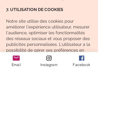
7. UTILISATION DE COOKIES
Notre site utilise des cookies pour
améliorer l'expérience utilisateur, mesurer
l'audience, optimiser les fonctionnalités
des réseaux sociaux et vous proposer des
publicités personnalisées. L'utilisateur a la
possibilité de gérer ses préférences en
matière de cookies.
Email
Instagram
Facebook
8. MODIFICATIONS DE LA POLITIQUE DE
CONFIDENTIALITE
Cette politique de confidentialité peut être
modifiée à tout moment. La dernière date
de mise à jour sera indiquée sur cette
page.
CONTACT