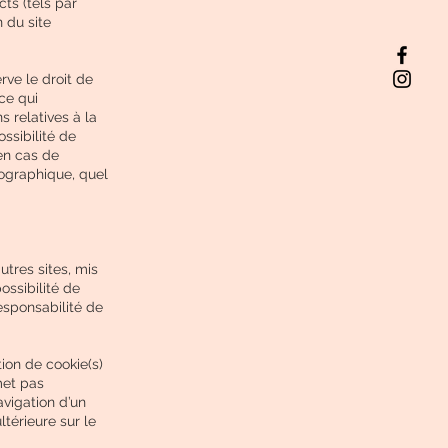
s (tels par
 du site
rve le droit de
ce qui
s relatives à la
ssibilité de
 en cas de
ographique, quel
utres sites, mis
ssibilité de
esponsabilité de
tion de cookie(s)
rmet pas
navigation d’un
ltérieure sur le