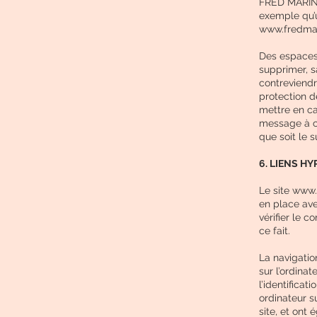
FRED MARIN 
exemple qu’u
www.fredmari
Des espaces 
supprimer, 
contreviendra
protection d
mettre en ca
message à ca
que soit le s
6. LIENS H
Le site
www.f
en place ave
vérifier le 
ce fait.
La navigatio
sur l’ordinat
l’identificat
ordinateur su
site, et ont