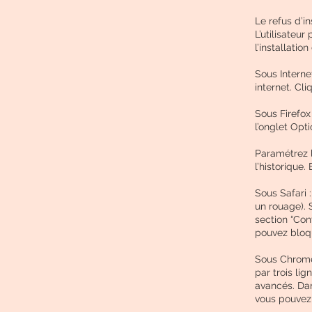
Le refus d’in
L’utilisateur
l’installatio
Sous Interne
internet. Cli
Sous Firefox 
l’onglet Opti
Paramétrez l
l’historique
Sous Safari 
un rouage). 
section “Con
pouvez bloqu
Sous Chrome
par trois li
avancés. Dans
vous pouvez 