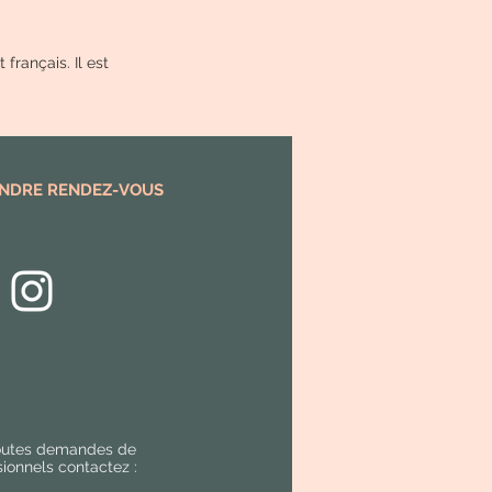
 français. Il est
NDRE RENDEZ-VOUS
outes demandes de
sionnels contactez :