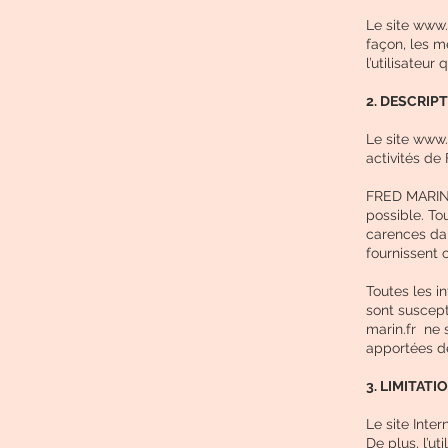
Le site www.
façon, les m
l’utilisateur
2. DESCRIP
Le site
www.f
activités d
FRED MARIN s
possible. To
carences dans
fournissent 
Toutes les i
sont suscept
marin.fr ne 
apportées de
3. LIMITA
Le site Inte
De plus, l’ut