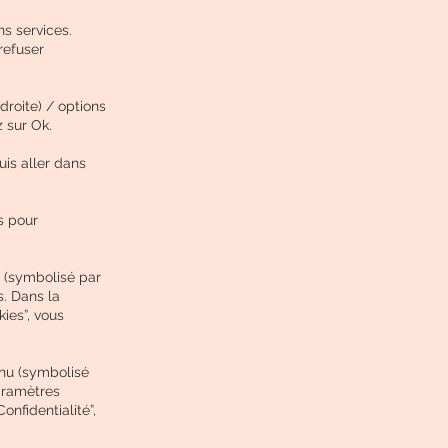
ns services.
refuser
droite) / options
z sur Ok.
uis aller dans
s pour
u (symbolisé par
s. Dans la
kies”, vous
nu (symbolisé
paramètres
onfidentialité”,