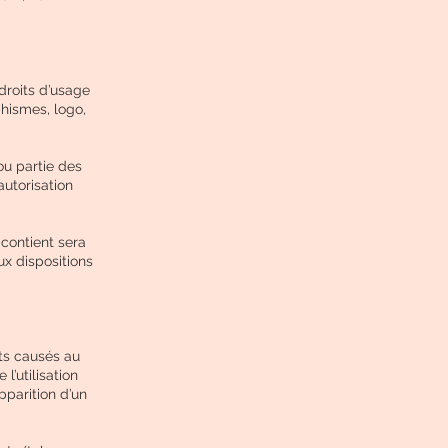
droits d’usage
phismes, logo,
ou partie des
autorisation
 contient sera
x dispositions
ts causés au
 l’utilisation
pparition d’un