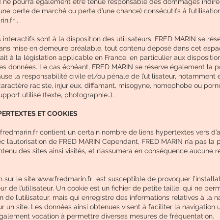
ne pourra également être tenue responsable des dommages indirect
ne perte de marché ou perte d’une chance) consécutifs à l’utilisation
n.fr .
interactifs sont à la disposition des utilisateurs. FRED MARIN se rése
sans mise en demeure préalable, tout contenu déposé dans cet espa
it à la législation applicable en France, en particulier aux disposition
es données. Le cas échéant, FRED MARIN se réserve également la po
use la responsabilité civile et/ou pénale de l’utilisateur, notamment
ractère raciste, injurieux, diffamant, misogyne, homophobe ou porn
upport utilisé (texte, photographie…).
YPERTEXTES ET COOKIES
redmarin.fr
contient un certain nombre de liens hypertextes vers d’a
c l’autorisation de FRED MARIN Cependant, FRED MARIN n’a pas la po
contenu des sites ainsi visités, et n’assumera en conséquence aucune r
n sur le site www.fredmarin.fr est susceptible de provoquer l’installa
eur de l’utilisateur. Un cookie est un fichier de petite taille, qui ne pe
ion de l’utilisateur, mais qui enregistre des informations relatives à la 
r un site. Les données ainsi obtenues visent à faciliter la navigation u
 également vocation à permettre diverses mesures de fréquentation.