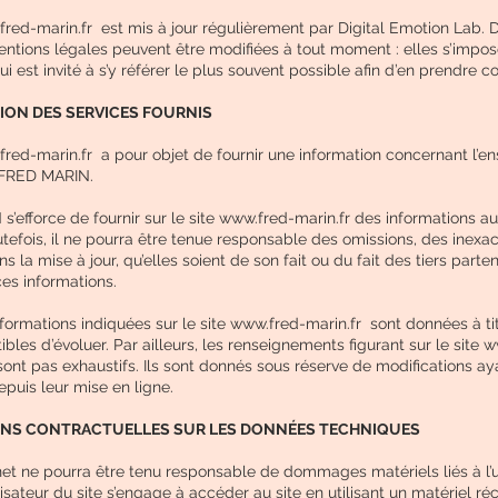
fred-marin.fr est mis à jour régulièrement par Digital Emotion Lab.
entions légales peuvent être modifiées à tout moment : elles s’impo
 qui est invité à s’y référer le plus souvent possible afin d’en prendre 
TION DES SERVICES FOURNIS
red-marin.fr
a pour objet de fournir une information concernant l’
e FRED MARIN.
’efforce de fournir sur le site www.fred-marin.fr des informations a
utefois, il ne pourra être tenue responsable des omissions, des inexa
 la mise à jour, qu’elles soient de son fait ou du fait des tiers parten
ces informations.
nformations indiquées sur le site www.fred-marin.fr sont données à titr
ibles d’évoluer. Par ailleurs, les renseignements figurant sur le site 
sont pas exhaustifs. Ils sont donnés sous réserve de modifications ay
puis leur mise en ligne.
TIONS CONTRACTUELLES SUR LES DONNÉES TECHNIQUES
rnet ne pourra être tenu responsable de dommages matériels liés à l’uti
ilisateur du site s’engage à accéder au site en utilisant un matériel ré