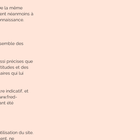
 De la même
sent néanmoins à
connaissance.
ensemble des
ussi précises que
ctitudes et des
aires qui lui
e indicatif, et
www.fred-
ant été
lisation du site.
cent, ne