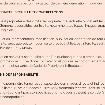
s de virus et avec un navigateur de dernière génération mis-à-jour
TÉ INTELLECTUELLE ET CONTREFAÇONS
st propriétaire des droits de propriété intellectuelle ou détient les 
 éléments accessibles sur le site, notamment les textes, images, gra
 logiciels.
uction, représentation, modification, publication, adaptation de tout 
ite, quel que soit le moyen ou le procédé utilisé, est interdite, sauf 
able de : FRED MARIN.
tation non autorisée du site ou de l’un quelconque des éléments qu’il
comme constitutive d’une contrefaçon et poursuivie conformément au
 L.335-2 et suivants du Code de Propriété Intellectuelle.
IONS DE RESPONSABILITÉ
ne pourra être tenue responsable des dommages directs et indirec
’utilisateur, lors de l’accès au site
www.fredmarin.fr
et résultant soit de
l ne répondant pas aux spécifications indiquées au point 3, soit de l’a
 incompatibilité.