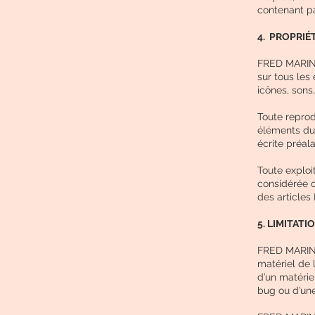
contenant pa
4. PROPRIÉ
FRED MARIN e
sur tous les
icônes, sons,
Toute reprod
éléments du s
écrite préal
Toute exploi
considérée 
des articles
5. LIMITAT
FRED MARIN 
matériel de l
d’un matérie
bug ou d’une