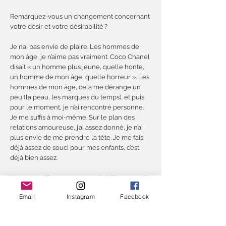
Remarquez-vous un changement concernant
votre désir et votre désirabilité ?
Je n’ai pas envie de plaire. Les hommes de
mon âge, je n’aime pas vraiment. Coco Chanel
disait « un homme plus jeune, quelle honte,
un homme de mon âge, quelle horreur ». Les
hommes de mon âge, cela me dérange un
peu (la peau, les marques du temps), et puis,
pour le moment, je n’ai rencontré personne.
Je me suffis à moi-même. Sur le plan des
relations amoureuse, j’ai assez donné, je n’ai
plus envie de me prendre la tête. Je me fais
déjà assez de souci pour mes enfants, c’est
déjà bien assez.
Vous maquillez-vous et vous habillez-vous de
la même manière que quand vous aviez
Email
Instagram
Facebook
trente ans ?
Oui, à peu près. Je me suis toujours maquillée