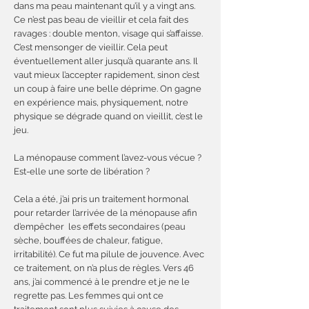
dans ma peau maintenant qu’il y a vingt ans.
Ce n’est pas beau de vieillir et cela fait des
ravages : double menton, visage qui s’affaisse.
C’est mensonger de vieillir. Cela peut
éventuellement aller jusqu’à quarante ans. Il
vaut mieux l’accepter rapidement, sinon c’est
un coup à faire une belle déprime. On gagne
en expérience mais, physiquement, notre
physique se dégrade quand on vieillit, c’est le
jeu.
La ménopause comment l’avez-vous vécue ?
Est-elle une sorte de libération ?
Cela a été, j’ai pris un traitement hormonal
pour retarder l’arrivée de la ménopause afin
d’empêcher les effets secondaires (peau
sèche, bouffées de chaleur, fatigue,
irritabilité). Ce fut ma pilule de jouvence. Avec
ce traitement, on n’a plus de règles. Vers 46
ans, j’ai commencé à le prendre et je ne le
regrette pas. Les femmes qui ont ce