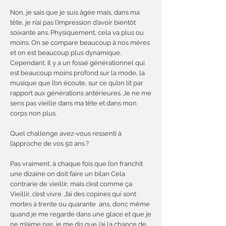
Non, je sais que je suis âgée mais, dans ma
tête, je n’ai pas l’impression d’avoir bientôt
soixante ans. Physiquement, cela va plus ou
moins. On se compare beaucoup à nos mères
et on est beaucoup plus dynamique.
Cependant, Il y a un fossé générationnel qui
est beaucoup moins profond sur la mode, la
musique que l’on écoute, sur ce qu’on lit par
rapport aux générations antérieures. Je ne me
sens pas vieille dans ma tête et dans mon
corps non plus.
Quel challenge avez-vous ressenti à
l’approche de vos 50 ans ?
Pas vraiment, à chaque fois que l’on franchit
une dizaine on doit faire un bilan Cela
contrarie de vieillir, mais c’est comme ça.
Vieillir, c’est vivre. J’ai des copines qui sont
mortes à trente ou quarante ans, donc même
quand je me regarde dans une glace et que je
ne m’aime pas, je me dis que j’ai la chance de