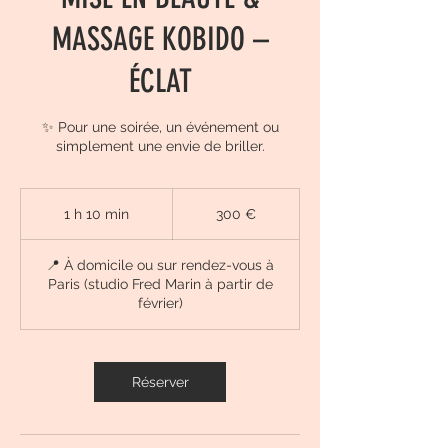
MASSAGE KOBIDO –
ÉCLAT
✨ Pour une soirée, un événement ou
simplement une envie de briller.
300
euros
1 h 10 min
1
300 €
1
0
📍 À domicile ou sur rendez-vous à
m
Paris (studio Fred Marin à partir de
i
février)
n
Réserver